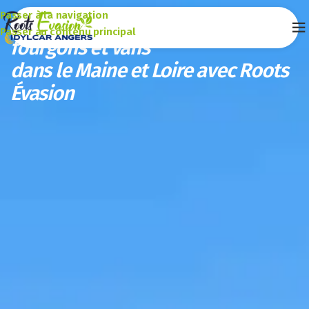
Passer à la navigation
Location de camping-cars,
Gagnez un van
Passer au contenu principal
fourgons et vans
dans le Maine et Loire avec Roots
Évasion