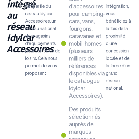
intégré
d’accessoires
fait partie du
intégration,
pour camping-
au
réseau Idylcar
vous
cars, vans,
Accessoires, un
bénéficiez à
réseau
fourgons,
réseau national
la fois de la
caravanes et
Idylcar
de magasins
proximité
mobil-homes
d’équipements
d’une
Accessoires
(plusieurs
pour véhicules de
concession
milliers de
loisirs. Cela nous
locale et de
références
permet de vous
la force d’un
disponibles via
proposer :
grand
le catalogue
réseau
Idylcar
national.
Accessoires).
Des produits
sélectionnés
auprès de
marques
reconnues