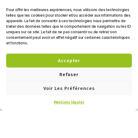
Pour offrir les meilleures expériences, nous utilisons des technologies
telles que les cookies pour stocker et/ou accéder aux informations des
appareils. Le fait de consentir à ces technologies nous permettra de
traiter des données telles que le comportement de navigation ou les ID
uniques sur ce site. Le fait de ne pas consentir ou de retirer son
consentement peut avoir un effet négatif sur certaines caractéristiques
et fonctions.
Accepter
Refuser
Sécurité,
Pour voyager sereinement,
Voir Les Préférences
nous proposons également :
multimédia &
Mentions légales
– Alarmes, détecteurs de
confort
fumée / gaz, antivols, serrures
extérieur
renforcées.
– Téléviseurs, antennes,