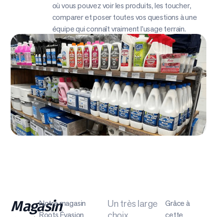
où vous pouvez voir les produits, les toucher,
comparer et poser toutes vos questions à une
équipe qui connaît vraiment l’usage terrain.
Un très large
Magasin
Notre magasin
Grâce à
choix
Roots Évasion
cette