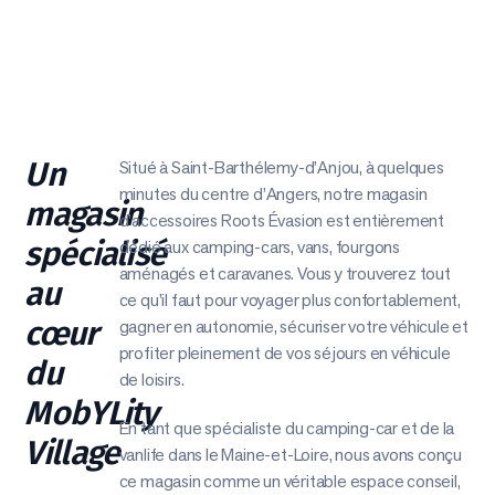
Un
Situé à Saint-Barthélemy-d’Anjou, à quelques
minutes du centre d’Angers, notre magasin
magasin
d’accessoires Roots Évasion est entièrement
spécialisé
dédié aux camping-cars, vans, fourgons
aménagés et caravanes. Vous y trouverez tout
au
ce qu’il faut pour voyager plus confortablement,
cœur
gagner en autonomie, sécuriser votre véhicule et
profiter pleinement de vos séjours en véhicule
du
de loisirs.
MobYLity
En tant que spécialiste du camping-car et de la
Village
vanlife dans le Maine-et-Loire, nous avons conçu
ce magasin comme un véritable espace conseil,