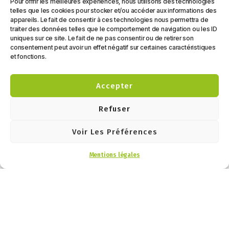
Pour offrir les meilleures expériences, nous utilisons des technologies
telles que les cookies pour stocker et/ou accéder aux informations des
Ces partenariats nous permettent de couvrir un
appareils. Le fait de consentir à ces technologies nous permettra de
large spectre de besoins : du van compact pour
traiter des données telles que le comportement de navigation ou les ID
la vanlife au camping-car intégral haut de
uniques sur ce site. Le fait de ne pas consentir ou de retirer son
consentement peut avoir un effet négatif sur certaines caractéristiques
gamme, en passant par la caravane familiale.
et fonctions.
Accepter
Refuser
Voir Les Préférences
d’un
Partenaire
Roots Évasion est
Mentions légales
catalogue
concessionnaire Idylcar
du
très complet
Angers et membre du
d’accessoires
réseau
réseau Idylcar
(électricité,
Accessoires, spécialiste
Idylcar
portage,
des véhicules de loisirs et
confort, plein
&
des équipements