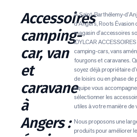
Accessoires
À Saint-Barthélemy-d’Anj
d’Angers, Roots Évasion 
camping-
magasin d’accessoires s
IDYLCAR ACCESSOIRES d
car, van
camping-cars, vans amén
fourgons et caravanes. Q
et
soyez déjà propriétaire d’
de loisirs ou en phase de 
caravane
équipe vous accompagne
sélectionner les accessoi
à
utiles à votre manière de
Angers :
Nous proposons une lar
produits pour améliorer le