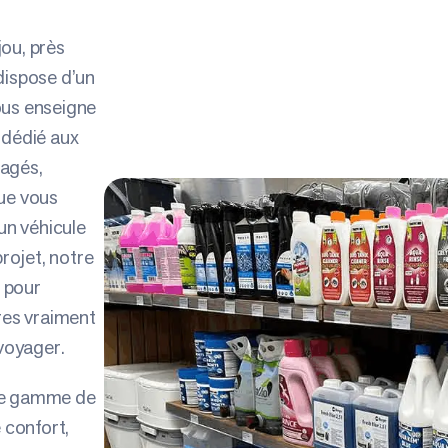
ou, près
dispose d’un
ous enseigne
édié aux
agés,
ue vous
un véhicule
projet, notre
 pour
res vraiment
 voyager.
ge gamme de
 confort,