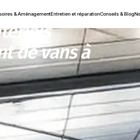
mping-car, van et
soires & Aménagement
Entretien et réparation
Conseils & Blog
No
tériels
t de vans à