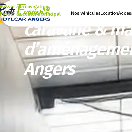
Accessoires ca
Passer à la navigation
Nos véhicules
Location
Acces
Passer au contenu principal
caravane & ma
d’aménagemen
Angers