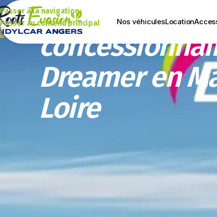
Roots Évasion 
Passer à la navigation
Nos véhicules
Location
Acces
Passer au contenu principal
concessionnair
Dreamer en Ma
Loire