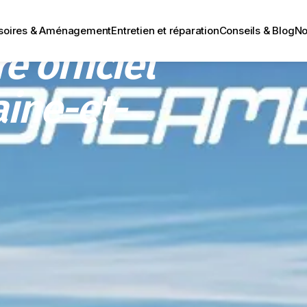
devient
soires & Aménagement
Entretien et réparation
Conseils & Blog
No
e officiel
ine-et-