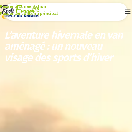
Passer à la navigation
Gagnez un van
Passer au contenu principal
L’aventure hivernale en van
aménagé : un nouveau
visage des sports d’hiver