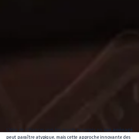
L’idée de s’élancer vers les monts enneigés en
van aménagé
peut paraître atypique, mais cette approche innovante des